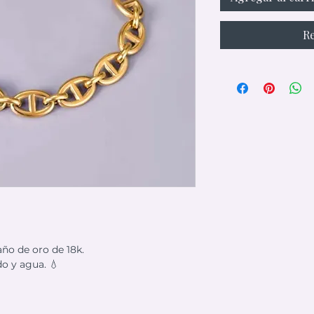
Re
año de oro de 18k.
do y agua. 💧