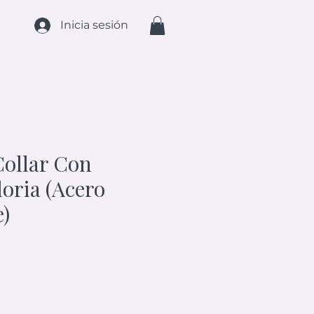
Inicia sesión
Collar Con
loria (Acero
e)
ecio