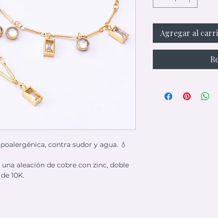
Agregar al carr
Re
ipoalergénica, contra sudor y agua. 💧
e una aleación de cobre con zinc, doble
 de 10K.