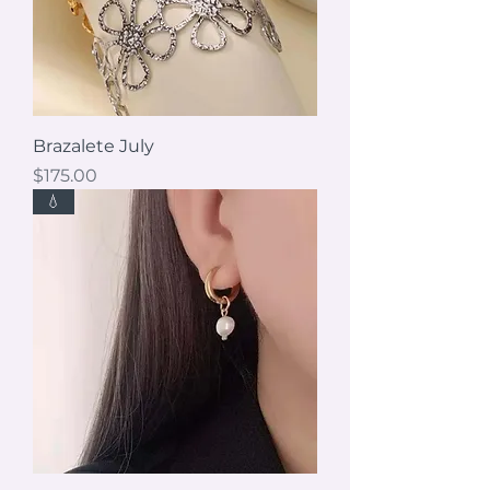
Brazalete July
Precio
$175.00
💧