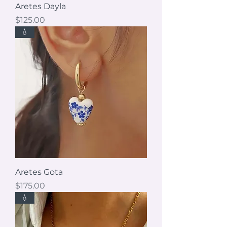
Aretes Dayla
Precio
$125.00
💧
Aretes Gota
Precio
$175.00
💧