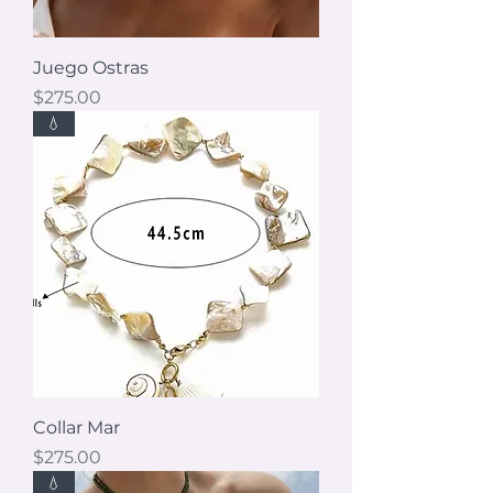
Juego Ostras
Precio
$275.00
💧
Collar Mar
Precio
$275.00
💧