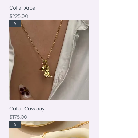
Collar Aroa
Precio
$225.00
💧
Collar Cowboy
Precio
$175.00
💧