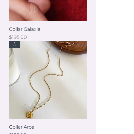
Collar Galaxia
Precio
$195.00
💧
Collar Aroa