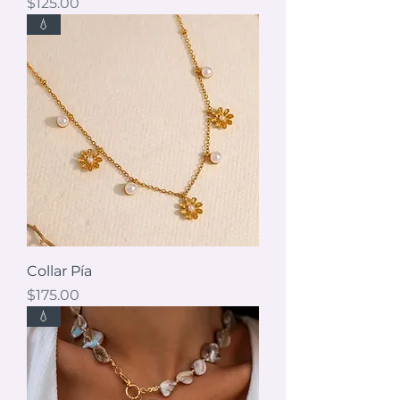
Precio
$125.00
💧
Collar Pía
Precio
$175.00
💧